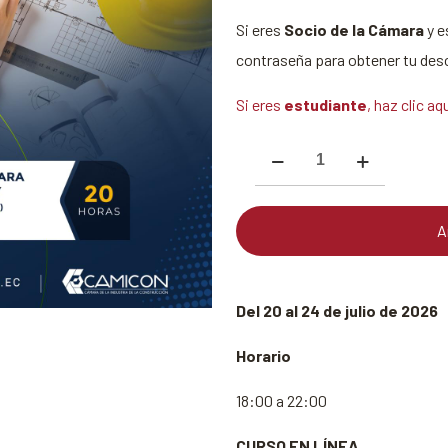
Si eres
Socio de la Cámara
y e
contraseña para obtener tu des
Si eres
estudiante
, haz clic aq
Ordenanzas
municipales
y
A
proceso
para
la
Del 20 al 24 de julio de 2026
aprobación
Horario
de
planos
18:00 a 22:00
y
CURSO EN LÍNEA