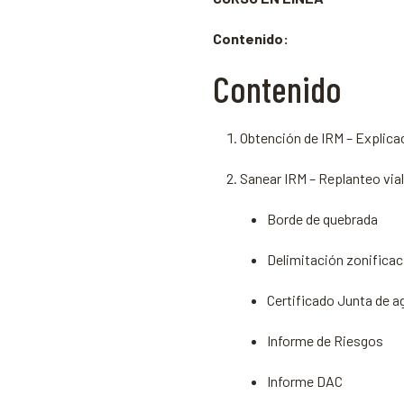
subdivisión
y
Contenido:
propiedad
Contenido
horizontal
(trámites
municipales)
Obtención de IRM – Explica
cantidad
Sanear IRM – Replanteo vial
Borde de quebrada
Delimitación zonifica
Certificado Junta de a
Informe de Riesgos
Informe DAC