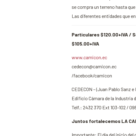
se compra un terreno hasta que 
Las diferentes entidades que en
Particulares $120.00+IVA / S
$105.00+IVA
www.camicon.ec
cedecon@camicon.ec
/facebook/camicon
CEDECON – (Juan Pablo Sanz e I
Edificio Cámara de la Industria
Telf.: 2432 370 Ext 103-102 / 0
Juntos fortalecemos LA C
Importante: El día del inicio de