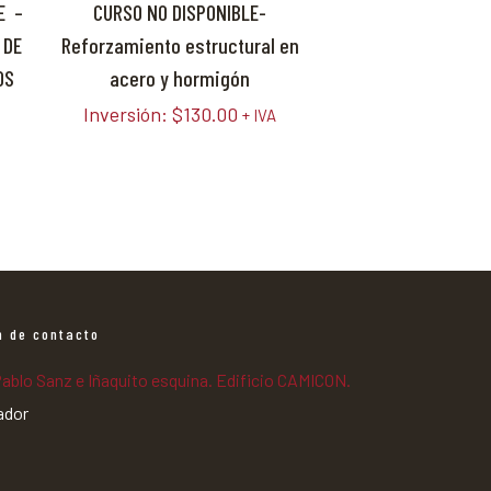
E –
CURSO NO DISPONIBLE-
 DE
Reforzamiento estructural en
OS
acero y hormigón
Inversión:
$
130.00
+ IVA
n de contacto
Pablo Sanz e Iñaquito esquina. Edificio CAMICON.
ador