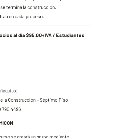
se termina la construcción.
tran en cada proceso.
ocios al día $95.00+IVA / Estudiantes
ñaquito)
 de la Construcción – Séptimo Piso
98 790 4496
AMICON
l curso se creará un grupo mediante