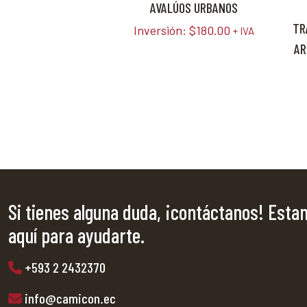
AVALÚOS URBANOS
TR
Inversión:
$
180.00
+ IVA
AR
Si tienes alguna duda, ¡contáctanos! Est
aquí para ayudarte.
+593 2 2432370
info@camicon.ec