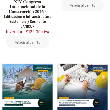
𝐗𝐈𝐕 𝐂𝐨𝐧𝐠𝐫𝐞𝐬𝐨
Añadir al carrito
𝐈𝐧𝐭𝐞𝐫𝐧𝐚𝐜𝐢𝐨𝐧𝐚𝐥 𝐝𝐞 𝐥𝐚
𝐂𝐨𝐧𝐬𝐭𝐫𝐮𝐜𝐜𝐢𝐨́𝐧 𝟐𝟎𝟐𝟔 –
Edificación e Infraestructura
Sostenible y Resiliente
CAMICON
Inversión:
$
120.00
+ IVA
Añadir al carrito